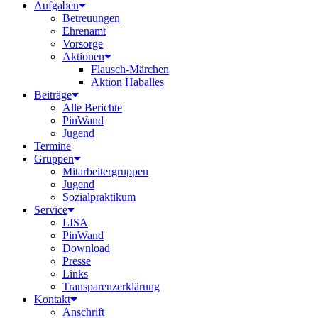
Aufgaben
Betreuungen
Ehrenamt
Vorsorge
Aktionen
Flausch-Märchen
Aktion Haballes
Beiträge
Alle Berichte
PinWand
Jugend
Termine
Gruppen
Mitarbeitergruppen
Jugend
Sozialpraktikum
Service
LISA
PinWand
Download
Presse
Links
Transparenzerklärung
Kontakt
Anschrift