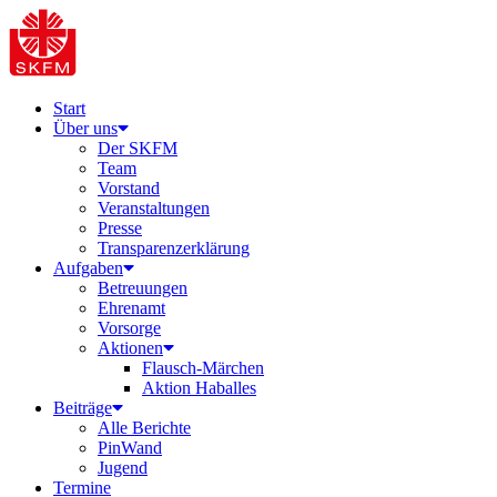
Start
Über uns
Der SKFM
Team
Vorstand
Veranstaltungen
Presse
Transparenzerklärung
Aufgaben
Betreuungen
Ehrenamt
Vorsorge
Aktionen
Flausch-Märchen
Aktion Haballes
Beiträge
Alle Berichte
PinWand
Jugend
Termine