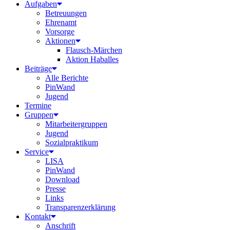
Aufgaben
Betreuungen
Ehrenamt
Vorsorge
Aktionen
Flausch-Märchen
Aktion Haballes
Beiträge
Alle Berichte
PinWand
Jugend
Termine
Gruppen
Mitarbeitergruppen
Jugend
Sozialpraktikum
Service
LISA
PinWand
Download
Presse
Links
Transparenzerklärung
Kontakt
Anschrift