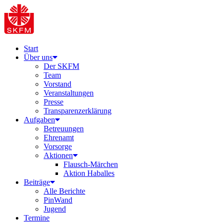
Start
Über uns
Der SKFM
Team
Vorstand
Veranstaltungen
Presse
Transparenzerklärung
Aufgaben
Betreuungen
Ehrenamt
Vorsorge
Aktionen
Flausch-Märchen
Aktion Haballes
Beiträge
Alle Berichte
PinWand
Jugend
Termine